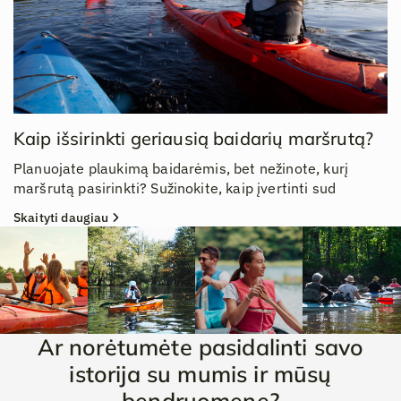
Kaip išsirinkti geriausią baidarių maršrutą?
Planuojate plaukimą baidarėmis, bet nežinote, kurį
maršrutą pasirinkti? Sužinokite, kaip įvertinti sud
Skaityti daugiau
Ar norėtumėte pasidalinti savo
istorija su mumis ir mūsų
bendruomene?